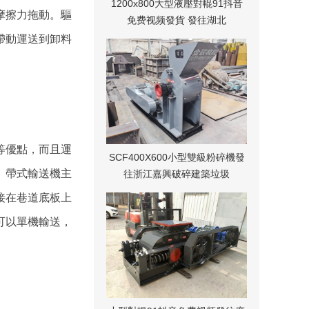
1200x800大型液壓對輥91抖音
摩擦力拖動。驅
免费视频發貨 發往湖北
帶動運送到卸料
等優點，而且運
SCF400X600小型雙級粉碎機發
。帶式輸送機主
往浙江嘉興破碎建築垃圾
接在巷道底板上
可以單機輸送，