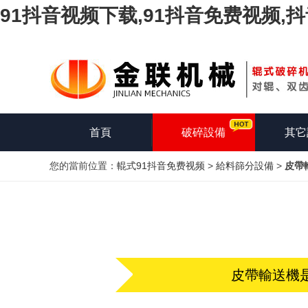
91抖音视频下载,91抖音免费视频,
首頁
破碎設備
其它
您的當前位置：
輥式91抖音免费视频
>
給料篩分設備
>
皮帶
皮帶輸送機