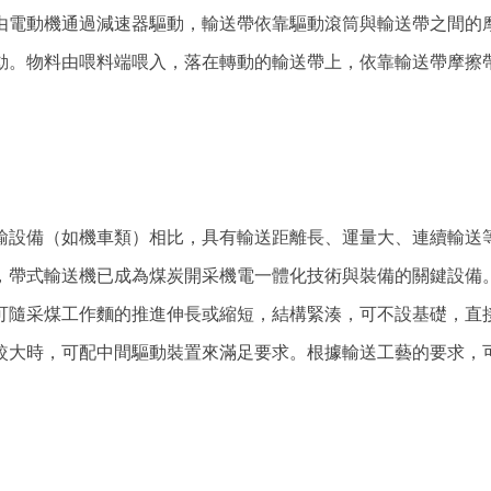
由電動機通過減速器驅動，輸送帶依靠驅動滾筒與輸送帶之間的
動。物料由喂料端喂入，落在轉動的輸送帶上，依靠輸送帶摩擦
設備（如機車類）相比，具有輸送距離長、運量大、連續輸送
，帶式輸送機已成為煤炭開采機電一體化技術與裝備的關鍵設備
可隨采煤工作麵的推進伸長或縮短，結構緊湊，可不設基礎，直
較大時，可配中間驅動裝置來滿足要求。根據輸送工藝的要求，