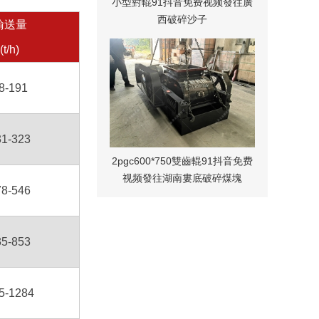
小型對輥91抖音免费视频發往廣
西破碎沙子
輸送量
(t/h)
8-191
31-323
2pgc600*750雙齒輥91抖音免费
视频發往湖南婁底破碎煤塊
78-546
35-853
5-1284