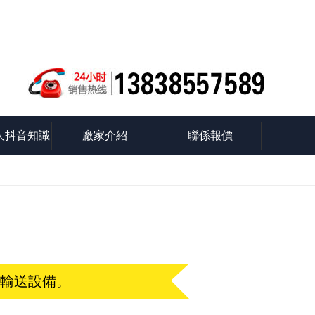
人抖音知識
廠家介紹
聯係報價
流輸送設備。