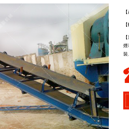
【
【
【
煙
裝