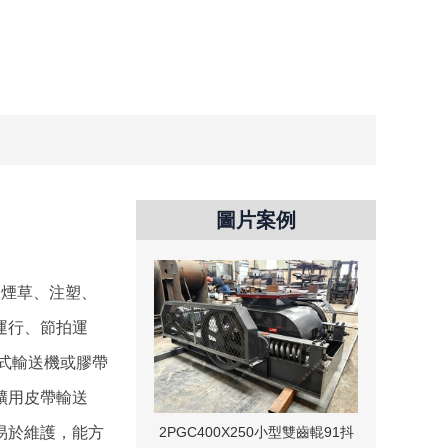
圖片案例
、煙草、注塑、
運行、節拍運
式輸送機或膠帶
礦用皮帶輸送
易於維護，能方
2PGC400X250小型雙齒輥91抖