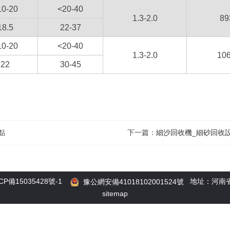
10-20
<20-40
1.3-2.0
89
18.5
22-37
10-20
<20-40
1.3-2.0
10
22
30-45
點
下一篇：
細沙回收機_細砂回收設
CP備15035428號-1
地址：河南省鞏
豫公網安備41018102001524號
sitemap