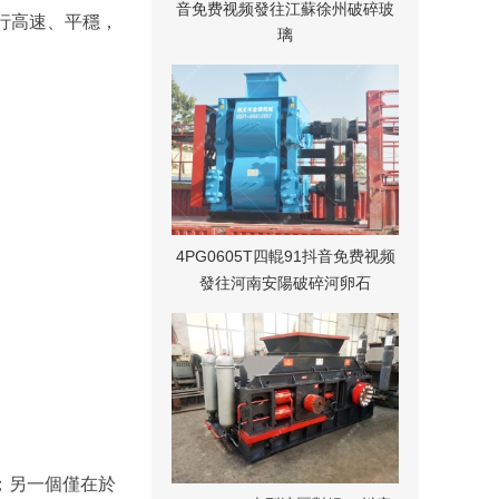
音免费视频發往江蘇徐州破碎玻
行高速、平穩，
璃
4PG0605T四輥91抖音免费视频
發往河南安陽破碎河卵石
；另一個僅在於