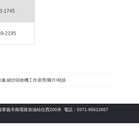
3-1745
69-2195
備,細沙回收機工作原理/圖片/視頻
義市南環路加油站往西200米 電話：0371-85612657