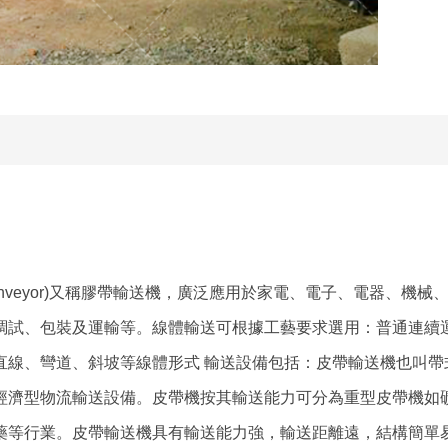
onveyor)又稱膠帶輸送機，廣泛應用於家電、電子、電器、機械
調試、包裝及運輸等。線體輸送可根據工藝要求選用：普通連續
直線、彎道、斜坡等線體形式 輸送設備包括：皮帶輸送機也叫帶
經濟型物流輸送設備。皮帶機按其輸送能力可分為重型皮帶機如
藥等行業。皮帶輸送機具有輸送能力強，輸送距離遠，結構簡單