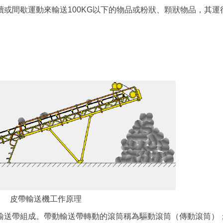
或間歇運動來輸送100KG以下的物品或粉狀、顆狀物品，其運
皮帶輸送機工作原理
送帶組成。帶動輸送帶轉動的滾筒稱為驅動滾筒（傳動滾筒）